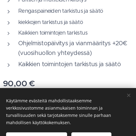
Rengaspaineiden tarkistus ja säätö
kiekkojen tarkistus ja säätö
Kaikkien toimintojen tarkistus
Ohjelmistopäivitys ja vianmääritys +20€
(vuosihuollon yhteydessä)
Kaikkien toimintojen tarkistus ja säätö
90,00
€
Käytämme evästeitä mahdollistaaksemme
verkkosivustomme asianmukaisen toiminnan ja
WWW.PYORAHUOLTOOKSMAN.FI
Evästeet
turvallisuuden sekä tarjotaksemme sinulle parhaan
mahdollisen käyttökokemuksen.