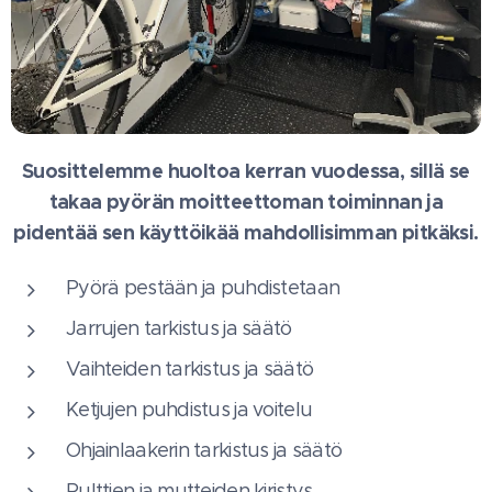
Suosittelemme huoltoa kerran vuodessa, sillä se
takaa pyörän moitteettoman toiminnan ja
pidentää sen käyttöikää mahdollisimman pitkäksi.
Pyörä pestään ja puhdistetaan
Jarrujen tarkistus ja säätö
Vaihteiden tarkistus ja säätö
Ketjujen puhdistus ja voitelu
Ohjainlaakerin tarkistus ja säätö
Pulttien ja mutteiden kiristys