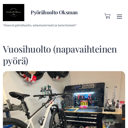
Pyörähuolto Oksman
"Alueesi pyörähuolto, asiantuntevasti ja luotettavasti"
Vuosihuolto (napavaihteinen
pyörä)